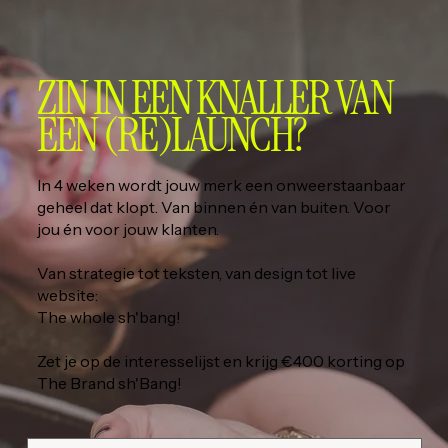
ZIN IN EEN KNALLER VAN
EEN (RE)LAUNCH?
In 4 weken wordt jouw merk een onweerstaanbaar
geheel dat klopt. Van binnen én van buiten. Voor
jou én voor jouw klanten.
Van strategie tot teksten, van design tot live
website:
The whole sh'bang!
Zet je op de interesselijst en krijg €400 korting op
The Brand sh'Bang!