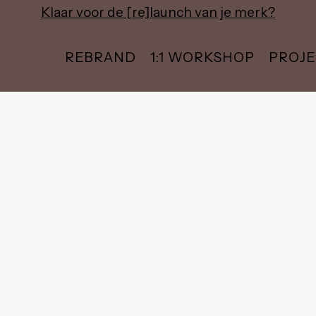
Klaar voor de [re]launch van je merk?
REBRAND
1:1 WORKSHOP
PROJ