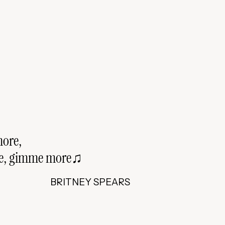
ore,
e, gimme more♫
BRITNEY SPEARS