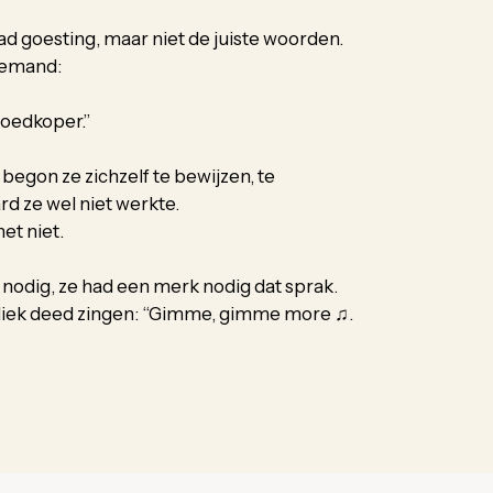
had goesting, maar niet de juiste woorden.
 iemand:
goedkoper.”
 begon ze zichzelf te bewijzen, te
d ze wel niet werkte.
het niet.
 nodig, ze had een merk nodig dat sprak.
bliek deed zingen: “Gimme, gimme more ♫.