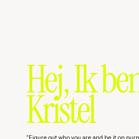
Hej, Ik be
Kristel
"Figure out who you are and be it on pur