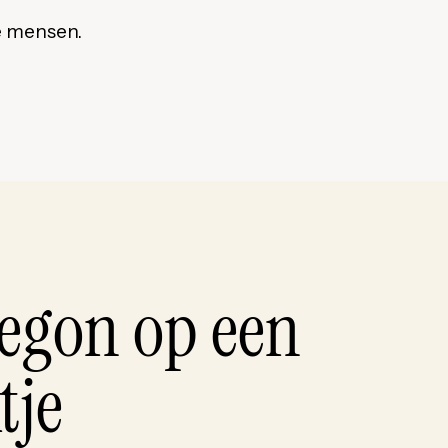
te mensen.
egon op een
tje