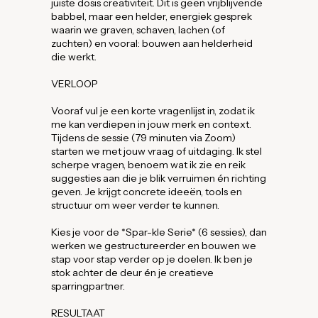
juiste dosis creativiteit. Dit is geen vrijblijvende
babbel, maar een helder, energiek gesprek
waarin we graven, schaven, lachen (of
zuchten) en vooral: bouwen aan helderheid
die werkt.
VERLOOP
Vooraf vul je een korte vragenlijst in, zodat ik
me kan verdiepen in jouw merk en context.
Tijdens de sessie (79 minuten via Zoom)
starten we met jouw vraag of uitdaging. Ik stel
scherpe vragen, benoem wat ik zie en reik
suggesties aan die je blik verruimen én richting
geven. Je krijgt concrete ideeën, tools en
structuur om weer verder te kunnen.
Kies je voor de *Spar-kle Serie* (6 sessies), dan
werken we gestructureerder en bouwen we
stap voor stap verder op je doelen. Ik ben je
stok achter de deur én je creatieve
sparringpartner.
RESULTAAT