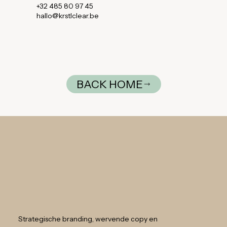
+32 485 80 97 45
hallo@krstlclear.be
BACK HOME
Strategische branding, wervende copy en