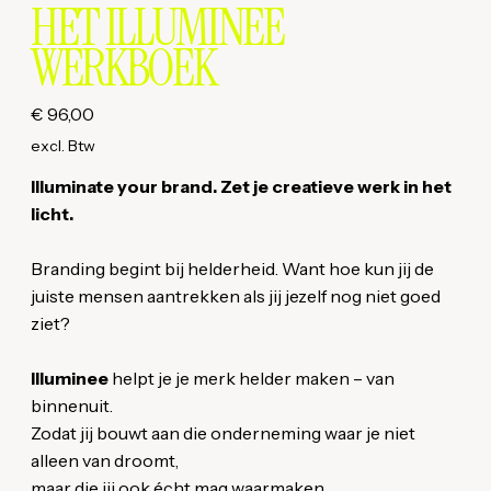
HET ILLUMINEE
WERKBOEK
Verkoopprijs
€ 96,00
excl. Btw
Illuminate your brand. Zet je creatieve werk in het
licht.
Branding begint bij helderheid. Want hoe kun jij de
juiste mensen aantrekken als jij jezelf nog niet goed
ziet?
Illuminee
helpt je je merk helder maken – van
binnenuit.
Zodat jij bouwt aan die onderneming waar je niet
alleen van droomt,
maar die jij ook écht mag waarmaken.