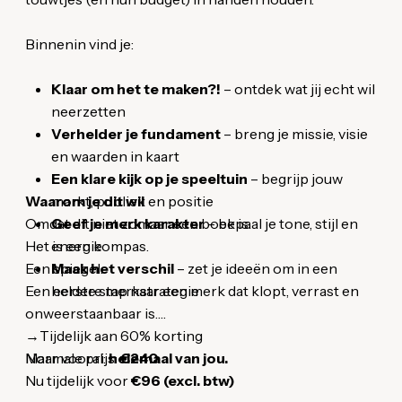
Binnenin vind je:
Klaar om het te maken?!
– ontdek wat jij echt wil
neerzetten
Verhelder je fundament
– breng je missie, visie
en waarden in kaart
Een klare kijk op je speeltuin
– begrijp jouw
Waarom je dit wil
markt, publiek en positie
Omdat dit niet zomaar een boek is.
Geef je merk karakter
– bepaal je tone, stijl en
Het is een kompas.
energie
Een spiegel.
Maak het verschil
– zet je ideeën om in een
Een eerste stap naar een merk dat klopt, verrast en
heldere merkstrategie
onweerstaanbaar is.
→Tijdelijk aan 60% korting
Maar vooral:
Normale prijs:
helemaal van jou.
€240
Nu tijdelijk voor
€96 (excl. btw)