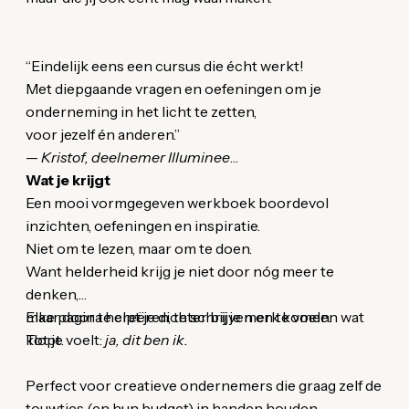
“Eindelijk eens een cursus die écht werkt!
Met diepgaande vragen en oefeningen om je
onderneming in het licht te zetten,
voor jezelf én anderen.”
—
Kristof, deelnemer Illuminee
Wat je krijgt
Een mooi vormgegeven werkboek boordevol
inzichten, oefeningen en inspiratie.
Niet om te lezen, maar om te doen.
Want helderheid krijg je niet door nóg meer te
denken,
maar door te creëren, te schrijven en te voelen wat
Elke pagina helpt je dichter bij je merk komen.
klopt.
Tot je voelt:
ja, dit ben ik.
Perfect voor creatieve ondernemers die graag zelf de
touwtjes (en hun budget) in handen houden.