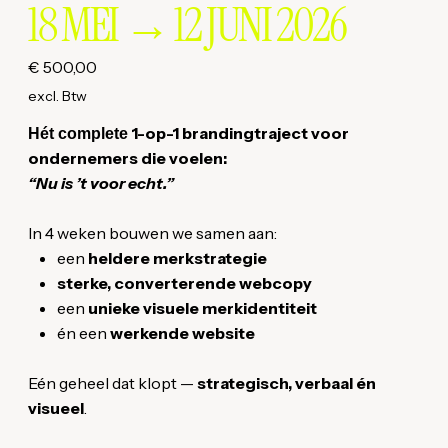
18 MEI → 12 JUNI 2026
Prijs
€ 500,00
excl. Btw
1-op-1 brandingtraject voor
Hét complete
ondernemers die voelen:
“Nu is ’t voor echt.”
In 4 weken bouwen we samen aan:
een
heldere merkstrategie
sterke, converterende webcopy
een
unieke visuele merkidentiteit
én een
werkende website
Eén geheel dat klopt —
strategisch, verbaal én
visueel
.