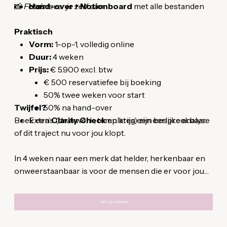
📸
Foto’s lever je zelf aan.
over
Hand-over + Notionboard
met alle bestanden
Praktisch
Vorm:
1-op-1, volledig online
Duur:
4 weken
Prijs:
€ 5.900 excl. btw
€ 500 reservatiefee bij boeking
50% twee weken voor start
Twijfel?
50% na hand-over
Boek een
Extra’s (drukwerk, templates) zijn bespreekbaar.
Clarity Check
en krijg een eerlijke analyse
of dit traject nu voor jou klopt.
In 4 weken naar een merk dat helder, herkenbaar en
onweerstaanbaar is voor de mensen die er voor jou
toe doen. Klaar om voor een knaller van een
[re]launch?
Niet op voorraad