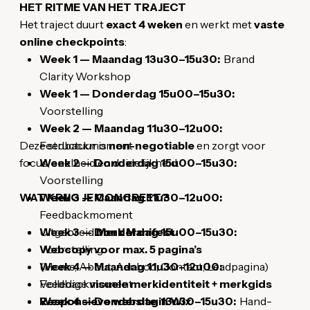
HET RITME VAN HET TRAJECT
Het traject duurt
exact 4 weken
en werkt met
vaste
online checkpoints
:
Week 1 — Maandag 13u30–15u30:
Brand
Clarity Workshop
Week 1 — Donderdag 15u00–15u30:
Voorstelling
Week 2 — Maandag 11u30–12u00:
Deze structuur is
Feedbackmoment
non-negotiable
en zorgt voor
focus, snelheid en duidelijkheid.
Week 2 — Donderdag 15u00–15u30:
Voorstelling
WAT KRIJG JE CONCREET?
Week 3 — Maandag 11u30–12u00:
Feedbackmoment
Week 3 — Donderdag 15u00–15u30:
Uitgebreid
Merk Manifest
Voorstelling
Webcopy voor max. 5 pagina’s
Week 4 — Maandag 11u30–12u00:
(Home, About, Aanbod, Contact, Leadpagina)
Feedbackmoment
Volledige
visuele merkidentiteit + merkgids
Week 4 — Donderdag 13u30–15u30:
Responsieve website in Wix
Hand-