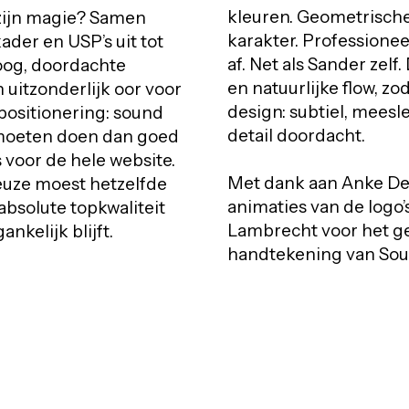
kleuren. Geometrisch
zijn magie? Samen
karakter. Professionee
der en USP’s uit tot
af. Net als Sander zel
aloog, doordachte
en natuurlijke flow, zo
 uitzonderlijk oor voor
design: subtiel, meesl
 positionering: sound
detail doordacht.
 moeten doen dan goed
 voor de hele website.
Met dank aan Anke De
keuze moest hetzelfde
animaties van de logo’
 absolute topkwaliteit
Lambrecht voor het ge
ankelijk blijft.
handtekening van Sou