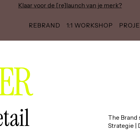
Klaar voor de [re]launch van je merk?
REBRAND
1:1 WORKSHOP
PROJ
ER
tail
The Brand 
Strategie |